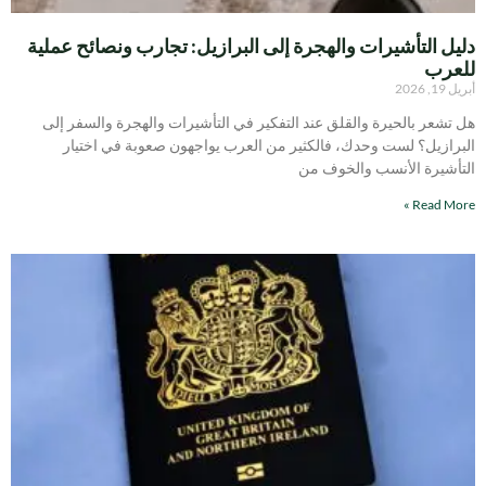
دليل التأشيرات والهجرة إلى البرازيل: تجارب ونصائح عملية
للعرب
أبريل 19, 2026
هل تشعر بالحيرة والقلق عند التفكير في التأشيرات والهجرة والسفر إلى
البرازيل؟ لست وحدك، فالكثير من العرب يواجهون صعوبة في اختيار
التأشيرة الأنسب والخوف من
Read More »