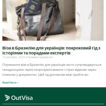
Віза в Бразилію для українців: покроковий гід з
історіями та порадами експертів
13 октября, 2025
Комментариев нет
Отримання візи в Бразилію для українців часто супроводжується
складнощами через незрозумілі вимоги і страх відмови через
помилки у документах. Цей гід допоможе вам пройти всі
Read More »