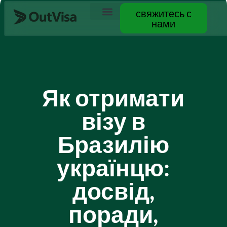
свяжитесь с
нами
Свяжитесь с нами
Як отримати
візу в
Бразилію
українцю:
досвід,
поради,