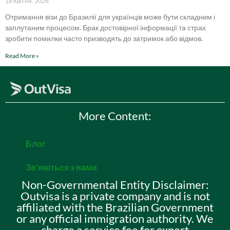
18 Квітня, 2026
Отримання візи до Бразилії для українців може бути складним і
заплутаним процесом. Брак достовірної інформації та страх
зробити помилки часто призводять до затримок або відмов.
Read More »
More Content:
Блог
Зв’яжіться з нами
Non-Governmental Entity Disclaimer:
Outvisa is a private company and is not
affiliated with the Brazilian Government
or any official immigration authority. We
charge a service fee for expert