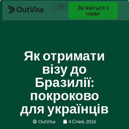
Зв'яжіться з
нами
Зв’яжіться з нами
Як отримати
візу до
Бразилії:
покроково
для українців
OutVIsa
4 Січня, 2026